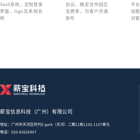
SaaS系统，定制登录
协议，确定合作园区
平台
界面、logo及系统名
及费率，为客户开通
给服
称
账号
对客
薪宝信息科技（广州）有限公司
地址：广州市天河区时代E-park（天河）二期11栋1105-1107单元
电话：
020-83626907