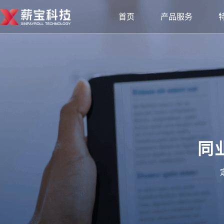
首页
产品服务
薪人事HRwin
闪众云
薪人事
佣金宝
人事事务全场景解决方案
新业态平台综合
薪外包
创客宝
劳动力派遣外包综合服务
新业态平台创客
灵活派
安薪宝
同
服务业一站式数智化用工平台
同业OEM系统