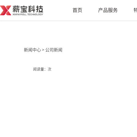
首页
产品服务
薪人事HRwin
闪众云
薪人事
佣金宝
新闻中心 >
公司新闻
人事事务全场景解决方案
新业态平台综合
薪外包
创客宝
阅读量：次
劳动力派遣外包综合服务
新业态平台创客
灵活派
安薪宝
服务业一站式数智化用工平台
同业OEM系统