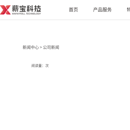
首页
产品服务
薪人事HRwin
闪众云
薪人事
佣金宝
新闻中心 >
公司新闻
人事事务全场景解决方案
新业态平台综合
薪外包
创客宝
阅读量：次
劳动力派遣外包综合服务
新业态平台创客
灵活派
安薪宝
服务业一站式数智化用工平台
同业OEM系统